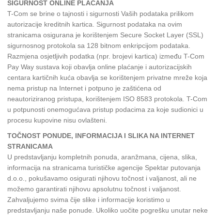
SIGURNOST ONLINE PLAĆANJA
T-Com se brine o tajnosti i sigurnosti Vaših podataka prilikom
autorizacije kreditnih kartica. Sigurnost podataka na ovim
stranicama osigurana je korištenjem Secure Socket Layer (SSL)
sigurnosnog protokola sa 128 bitnom enkripcijom podataka.
Razmjena osjetljivih podatka (npr. brojevi kartica) između T-Com
Pay Way sustava koji obavlja online plaćanje i autorizacijskih
centara kartičnih kuća obavlja se korištenjem privatne mreže koja
nema pristup na Internet i potpuno je zaštićena od
neautoriziranog pristupa, korištenjem ISO 8583 protokola. T-Com
u potpunosti onemogućava pristup podacima za koje sudionici u
procesu kupovine nisu ovlašteni.
TOČNOST PONUDE, INFORMACIJA I SLIKA NA INTERNET
STRANICAMA
U predstavljanju kompletnih ponuda, aranžmana, cijena, slika,
informacija na stranicama turističke agencije Spektar putovanja
d.o.o., pokušavamo osigurati njihovu točnost i valjanost, ali ne
možemo garantirati njihovu apsolutnu točnost i valjanost.
Zahvaljujemo svima čije slike i informacije koristimo u
predstavljanju naše ponude. Ukoliko uočite pogrešku unutar neke