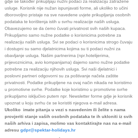
gdje se također prikupljaju nužni podaci za realizaciju zatražene
usluge. Korisnik nije nužan ispunjavati forme, ali ukoliko to učini
dborovoljno pristaje na sve navedene uvjete prikupljanja osobnih
podataka te korištenja istih u svrhu realizacije naših usluga.
Obavezujemo se da ćemo čuvati privatnost svih naših kupaca.
Prikupljamo samo nužne podatke o korisnicima potrebne za
realizaciju naših usluga. Svi se podaci o korisnicima strogo čuvaju
i dostupni su samo djelatnicima kojima su ti podaci nužni za
obavljanje usluga. Našim partnerima (npr.hotelijerima,
prijevoznicima, avio kompanijama) dajemo samo nužne podatke
potrebne za realizaciju njihovih usluga. Svi naši djelatnici i
poslovni partneri odgovorni su za poštivanje načela zaštite
privatnosti. Podatke prikupljene na ovaj način nikada ne koristimo
u promotivne svrhe. Podatke koje koristimo u promotivne svrhe
prikupljamo isključivo putem npr. Newsletter forme gdje je korisnik
upoznat u koju svrhu će se koristiti njegova e-mail adresa.
Ukoliko imate pitanja u vezi s navedenim ili želite s nama
provjeriti stanje vaših osobnih podataka te ih ukloniti iz svih
naših arhiva i zapisa, molimo vas kontaktirajte nas na e-mail
adresu
gdpr@spektar-holidays.hr