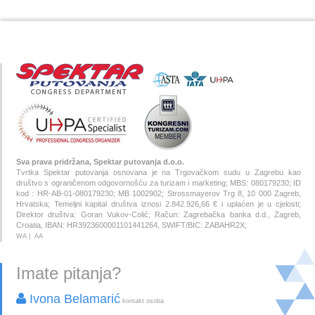
Sva prava pridržana, Spektar putovanja d.o.o.
Tvrtka Spektar putovanja osnovana je na Trgovačkom sudu u Zagrebu kao
društvo s ograničenom odgovornošću za turizam i marketing; MBS: 080179230; ID
kod : HR-AB-01-080179230; MB 1002902; Strossmayerov Trg 8, 10 000 Zagreb,
Hrvatska; Temeljni kapital društva iznosi 2.842.926,66 € i uplaćen je u cjelosti;
Direktor društva: Goran Vukov-Colić; Račun: Zagrebačka banka d.d., Zagreb,
Croatia, IBAN: HR3923600001101441264, SWIFT/BIC: ZABAHR2X;
WA
|
AA
Imate pitanja?
Ivona Belamarić
kontakt osoba