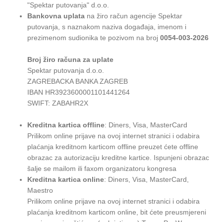
"Spektar putovanja" d.o.o.
Bankovna uplata
na žiro račun agencije Spektar
putovanja, s naznakom naziva događaja, imenom i
prezimenom sudionika te pozivom na broj
0054-003-2026
Broj žiro računa za uplate
Spektar putovanja d.o.o.
ZAGREBACKA BANKA ZAGREB
IBAN HR3923600001101441264
SWIFT: ZABAHR2X
Kreditna kartica offline
: Diners, Visa, MasterCard
Prilikom online prijave na ovoj internet stranici i odabira
plaćanja kreditnom karticom offline preuzet ćete offline
obrazac za autorizaciju kreditne kartice. Ispunjeni obrazac
šalje se mailom ili faxom organizatoru kongresa
Kreditna kartica online
: Diners, Visa, MasterCard,
Maestro
Prilikom online prijave na ovoj internet stranici i odabira
plaćanja kreditnom karticom online, bit ćete preusmjereni