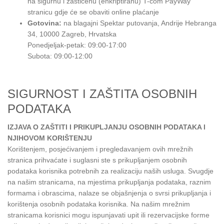
na sigurnu i zaštićenu (enkriptiranu) T-com PayWay
stranicu gdje će se obaviti online plaćanje
Gotovina:
na blagajni Spektar putovanja, Andrije Hebranga
34, 10000 Zagreb, Hrvatska
Ponedjeljak-petak: 09:00-17:00
Subota: 09:00-12:00
SIGURNOST I ZAŠTITA OSOBNIH
PODATAKA
IZJAVA O ZAŠTITI I PRIKUPLJANJU OSOBNIH PODATAKA I
NJIHOVOM KORIŠTENJU
Korištenjem, posjećivanjem i pregledavanjem ovih mrežnih
stranica prihvaćate i suglasni ste s prikupljanjem osobnih
podataka korisnika potrebnih za realizaciju naših usluga. Svugdje
na našim stranicama, na mjestima prikupljanja podataka, raznim
formama i obrascima, nalaze se objašnjenja o svrsi prikupljanja i
korištenja osobnih podataka korisnika. Na našim mrežnim
stranicama korisnici mogu ispunjavati upit ili rezervacijske forme