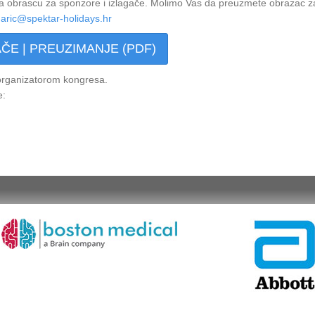
 na obrascu za sponzore i izlagače. Molimo Vas da preuzmete obrazac za
aric@spektar-holidays.hr
ČE | PREUZIMANJE (PDF)
 organizatorom kongresa.
e: